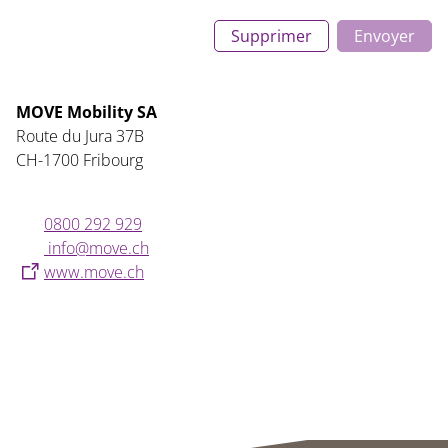
Supprimer
Envoyer
MOVE Mobility SA
Route du Jura 37B
CH-1700 Fribourg
0800 292 929
nf
m
v
ch
www.move.ch