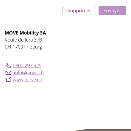
Supprimer
Envoyer
MOVE Mobility SA
Route du Jura 37B
CH-1700 Fribourg
0800 292 929
nf
m
v
ch
www.move.ch