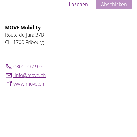
Löschen
Abschicken
MOVE Mobility
Route du Jura 37B
CH-1700 Fribourg
0800 292 929
nf
m
v
ch
www.move.ch