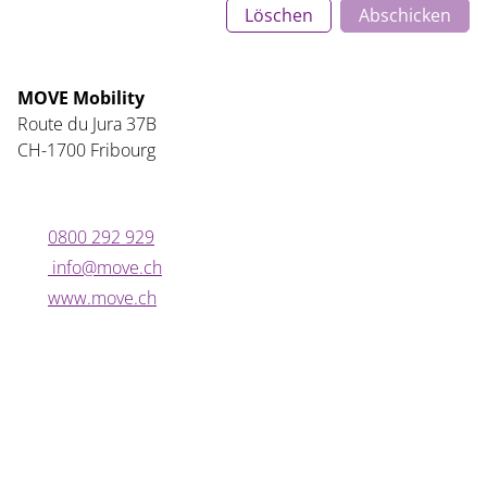
Löschen
Abschicken
MOVE Mobility
Route du Jura 37B
CH-1700 Fribourg
0800 292 929
nf
m
v
ch
www.move.ch